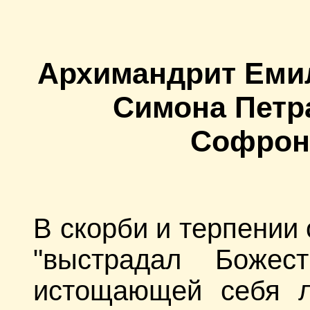
Архимандрит Еми
Симона Петр
Софрон
В скорби и терпении
"выстрадал Божес
истощающей себя 