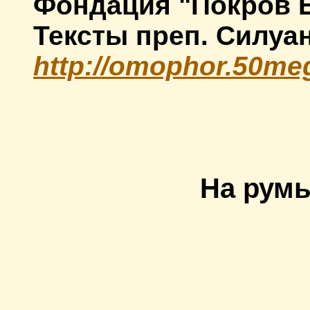
Фондация "Покров Б
Тексты преп. Силуа
http://omophor.50m
На румы